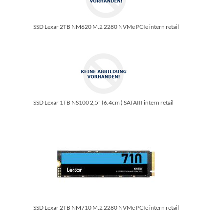
SSD Lexar 2TB NM620 M.2 2280 NVMe PCIe intern retail
SSD Lexar 1TB NS100 2,5" (6.4cm ) SATAIII intern retail
SSD Lexar 2TB NM710 M.2 2280 NVMe PCIe intern retail