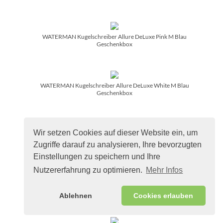
WATERMAN Kugelschreiber Allure DeLuxe Pink M Blau
Geschenkbox
WATERMAN Kugelschreiber Allure DeLuxe White M Blau
Geschenkbox
Wir setzen Cookies auf dieser Website ein, um
WATERMAN Kugels. Hemisphere Colour Blocking Green C.C.
M bl. Geschenkbox
Zugriffe darauf zu analysieren, Ihre bevorzugten
Einstellungen zu speichern und Ihre
Nutzererfahrung zu optimieren.
Mehr Infos
WATERMAN Kugelschreiber Expert DeLuxe C.C. bl
Paladiumbe.Mbl
Ablehnen
Cookies erlauben