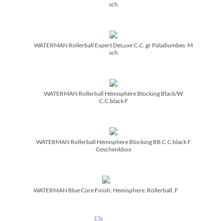
sch
WATERMAN Rollerball Expert DeLuxe C.C. gr Paladiumbes. M
sch
WATERMAN Rollerball Hémisphère Blocking Black/­W
C.C.black F
WATERMAN Rollerball Hémisphère Blocking BB C.C.black F
Geschenkbox
WATERMAN Blue Core Finish, Hemisphere, Rollerball, F